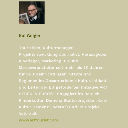
Kai Geiger
Touristiker, Kulturmanager,
Projektentwicklung Journalist, Herausgeber
& Verleger, Marketing, PR und
Messeveranstalter seit mehr als 30 Jahren
für Kultureinrichtungen, Städte und
Regionen im Gesamterlebnis Kultur. Initiant
und Leiter der EU geförderten Initiative ART
CITIES IN EUROPE. Engagiert im Bereich
Kinderkultur, Demenz (Kulturprojekte „Kann
Kultur Demenz lindern“) und im Projekt
Väterzeit.
www.arttourist.com