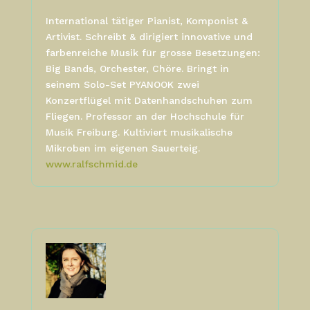
International tätiger Pianist, Komponist &
Artivist. Schreibt & dirigiert innovative und
farbenreiche Musik für grosse Besetzungen:
Big Bands, Orchester, Chöre. Bringt in
seinem Solo-Set PYANOOK zwei
Konzertflügel mit Datenhandschuhen zum
Fliegen. Professor an der Hochschule für
Musik Freiburg. Kultiviert musikalische
Mikroben im eigenen Sauerteig.
www.ralfschmid.de