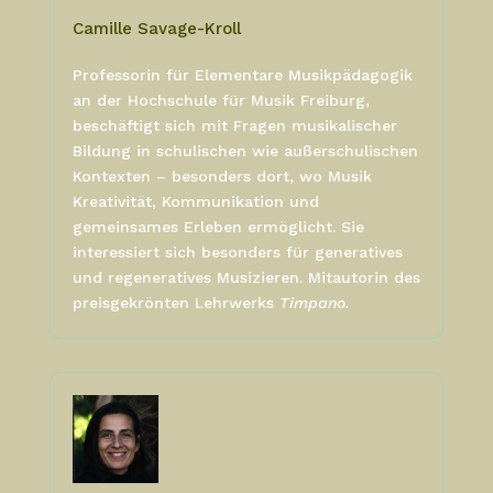
Camille Savage-Kroll
Professorin für Elementare Musikpädagogik
an der Hochschule für Musik Freiburg,
beschäftigt sich mit Fragen musikalischer
Bildung in schulischen wie außerschulischen
Kontexten – besonders dort, wo Musik
Kreativität, Kommunikation und
gemeinsames Erleben ermöglicht. Sie
interessiert sich besonders für generatives
und regeneratives Musizieren. Mitautorin des
preisgekrönten Lehrwerks
Timpano.