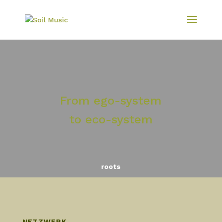
From ego-system
to eco-system
roots
NETZWERK