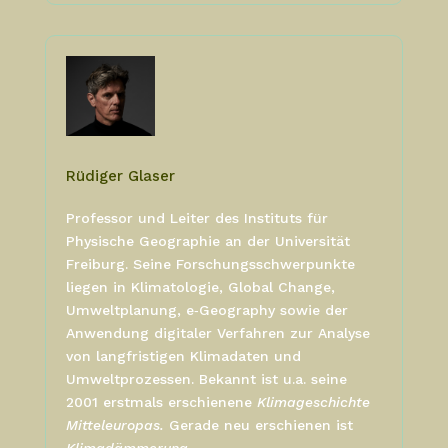
Rüdiger Glaser
Professor und Leiter des Instituts für
Physische Geographie an der Universität
Freiburg.
Seine Forschungsschwerpunkte
liegen in Klimatologie, Global Change,
Umweltplanung, e‑Geography sowie der
Anwendung digitaler Verfahren zur Analyse
von langfristigen Klimadaten und
Umweltprozessen. Bekannt ist u.a. seine
2001 erstmals erschienene
Klimageschichte
Mitteleuropas.
Gerade neu erschienen ist
Klimadämmerung.