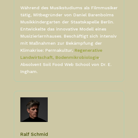
Während des Musikstudiums als Filmmusiker
tätig, Mitbegründer von Daniel Barenboims
Musikkindergarten der Staatskapelle Berlin.
Entwickelte das innovative Modell eines
Musizierlernhauses.
Beschäftigt sich intensiv
mit Maßnahmen zur Bekämpfung der
Klimakrise: Permakultur,
Regenerative
Landwirtschaft, Bodenmikrobiologie
.
Absolvent Soil Food Web School von Dr. E.
Ingham.
Ralf Schmid