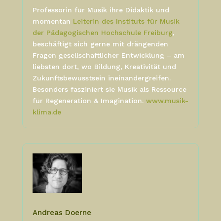
Professorin für Musik ihre Didaktik und
momentan
Leiterin des Instituts für Musik
der Pädagogischen Hochschule Freiburg
,
beschäftigt sich gerne mit drängenden
Fragen gesellschaftlicher Entwicklung – am
liebsten dort, wo Bildung, Kreativität und
Zukunftsbewusstsein ineinandergreifen.
Besonders fasziniert sie Musik als Ressource
für Regeneration & Imagination.
www.musik-
klima.de
Andreas Doerne