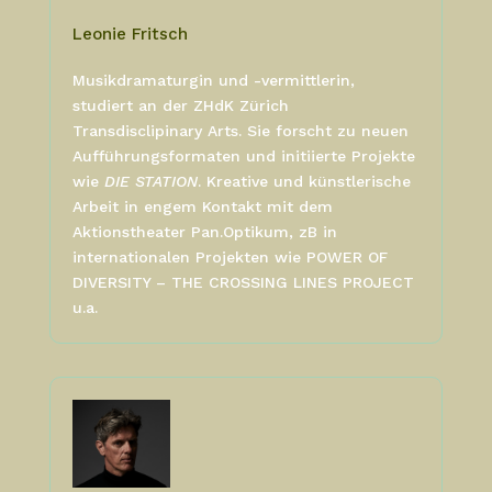
Leonie Fritsch
Musikdramaturgin und -vermittlerin,
studiert an der ZHdK Zürich
Transdisclipinary Arts. Sie forscht zu neuen
Aufführungsformaten und initiierte Projekte
wie
DIE STATION
. Kreative und künstlerische
Arbeit in engem Kontakt mit dem
Aktionstheater Pan.Optikum, zB in
internationalen Projekten wie POWER OF
DIVERSITY – THE CROSSING LINES PROJECT
u.a.